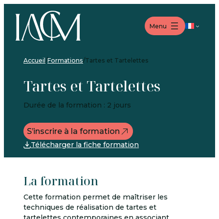
Aller
Aller
Aller
au
au
au
Langue
Menu
menu
contenu
pied
de
page
Accueil
/
Formations
/
Tartes et Tartelettes
Tartes et Tartelettes
Durée de la formation : 2 jours
S’inscrire à la formation
Télécharger la fiche formation
La formation
Cette formation permet de maîtriser les
techniques de réalisation de tartes et
tartelettes contemporaines en associant