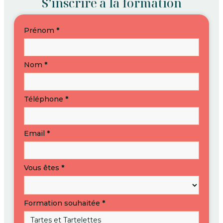
S’inscrire à la formation
S’inscrire
Prénom
*
à
une
formation
Nom
*
Téléphone
*
Email
*
Vous êtes
*
Formation souhaitée
*