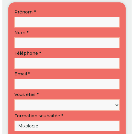
S’inscrire
Prénom
*
à
une
formation
Nom
*
Téléphone
*
Email
*
Vous êtes
*
Formation souhaitée
*