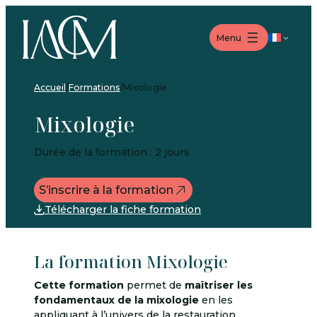
Aller
Aller
Aller
au
au
au
Langue
Menu
menu
contenu
pied
de
page
Accueil
/
Formations
/
Mixologie
Mixologie
Durée de la formation : 2 jours
S’inscrire à la formation
Télécharger la fiche formation
La formation Mixologie
Cette formation
permet de
maîtriser les
fondamentaux de la mixologie
en les
appliquant à l’univers de la restauration