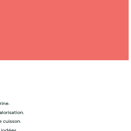
ine.
lorisation.
e cuisson.
 iodées.