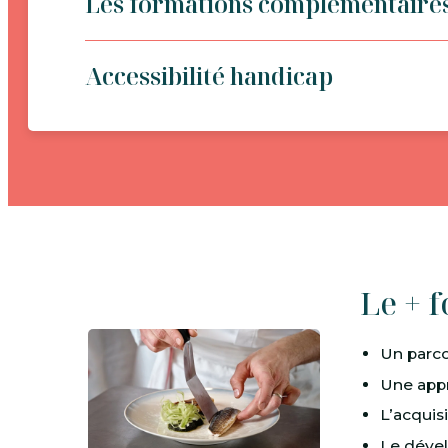
Les formations complémentaire
Accessibilité handicap
Le + 
Un parco
Une appr
L’acquis
Le dével