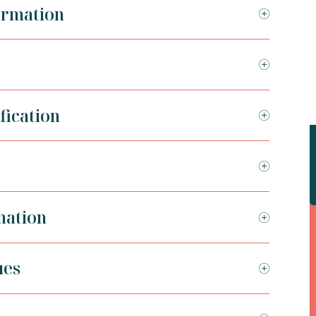
ormation
fication
mation
ues