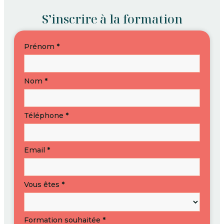
S’inscrire à la formation
S’inscrire
Prénom
*
à
une
formation
Nom
*
Téléphone
*
Email
*
Vous êtes
*
Formation souhaitée
*