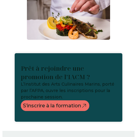
Prêt à rejoindre une
promotion de l’IACM ?
L’Institut des Arts Culinaires Marins, porté
par l’AFPA, ouvre les inscriptions pour la
prochaine session.
S’inscrire à la formation