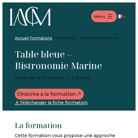
Aller
Aller
Aller
au
au
au
Langue
Menu
menu
contenu
pied
de
page
Accueil
/
Formations
/
Table bleue – Bistronomie Marine
Table bleue –
Bistronomie Marine
Durée de la formation : 2 à 3 jours
S’inscrire à la formation
Télécharger la fiche formation
La formation
Cette formation vous propose une approche