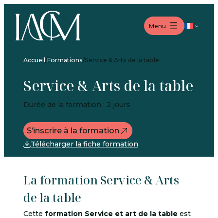
Aller
Aller
Aller
au
au
au
Langue
Menu
menu
contenu
pied
de
page
Accueil
/
Formations
/
Service & Arts de la table
Service & Arts de la table
Durée de la formation : 2 jours
S’inscrire à la formation
Télécharger la fiche formation
La formation Service & Arts
de la table
Cette
formation Service et art de la table
est