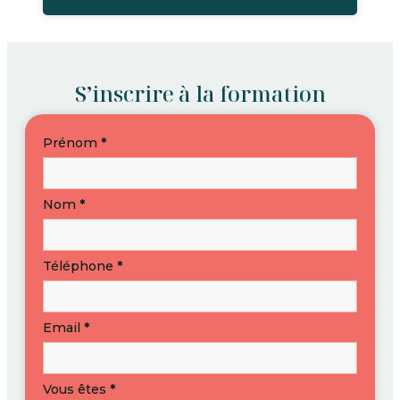
S’inscrire à la formation
S’inscrire
Prénom
*
à
une
formation
Nom
*
Téléphone
*
Email
*
Vous êtes
*