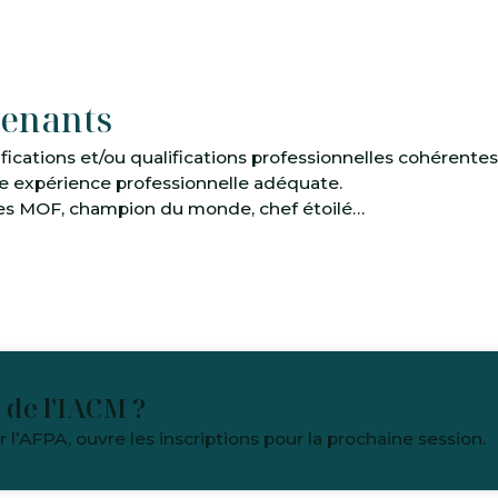
venants
fications et/ou qualifications professionnelles cohérentes
une expérience professionnelle adéquate.
des MOF, champion du monde, chef étoilé…
 de l’IACM ?
r l’AFPA, ouvre les inscriptions pour la prochaine session.