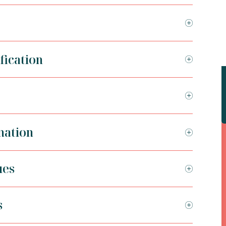
fication
mation
ues
s