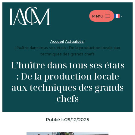
Aller
Aller
Aller
au
au
au
Langue
Menu
menu
contenu
pied
de
page
Accueil
/
Actualités
/
L’huître dans tous ses états : De la production locale aux
techniques des grands chefs
L’huître dans tous ses états
: De la production locale
aux techniques des grands
chefs
Publié le
29/12/2025