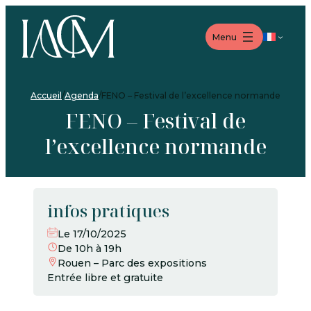
Aller
Aller
Aller
au
au
au
Langue
Menu
menu
contenu
pied
de
page
Accueil
/
Agenda
/
FENO – Festival de l’excellence normande
FENO – Festival de
l’excellence normande
infos pratiques
Le 17/10/2025
De 10h à 19h
Rouen – Parc des expositions
Entrée libre et gratuite